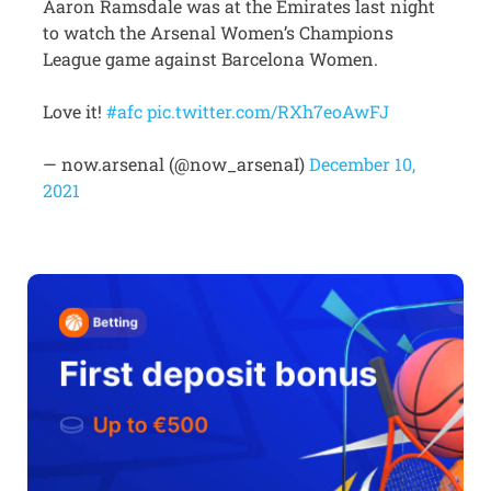
Aaron Ramsdale was at the Emirates last night
to watch the Arsenal Women’s Champions
League game against Barcelona Women.
Love it!
#afc
pic.twitter.com/RXh7eoAwFJ
— now.arsenal (@now_arsenaI)
December 10,
2021