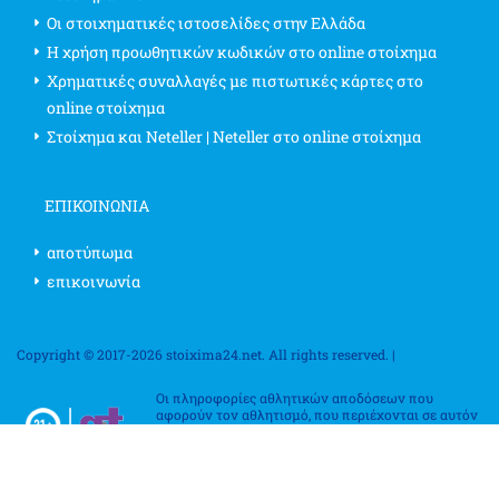
Οι στοιχηματικές ιστοσελίδες στην Ελλάδα
Η χρήση προωθητικών κωδικών στο online στοίχημα
Χρηματικές συναλλαγές με πιστωτικές κάρτες στο
online στοίχημα
Στοίχημα και Neteller | Neteller στο online στοίχημα
ΕΠΙΚΟΙΝΩΝΊΑ
αποτύπωμα
επικοινωνία
Copyright © 2017-2026 stoixima24.net. All rights reserved. |
Οι πληροφορίες αθλητικών αποδόσεων που
αφορούν τον αθλητισμό, που περιέχονται σε αυτόν
τον ιστότοπο, αφορούν αποκλειστικά σκοπούς
ψυχαγωγίας. Επιβεβαιώστε τους κανονισμούς
στοιχηματισμού στη χώρα σας, καθώς ποικίλλουν
από κράτος σε κράτος, επαρχία σε επαρχία και χώρα σε χώρα. Η χρήση
αυτών των πληροφοριών για την παραβίαση οποιουδήποτε νόμου ή