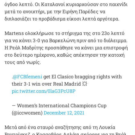
όγδοο λεπτό. Οι Καταλανοί κυριαρχούσαν στο παιχνίδι
μετά το ανοιχτήρι, με την Ειρήνη Παρέδες να
διπλασιάζει το προβάδισμα είκοσι λεπτά αργότερα.
Martens ολοκλήρωσε το στήριγμα της στο 23ο λεπτό
για να κάνει 3-0 για Βαρκελώνη πριν από το διάλειμμα.
Η Ρεάλ Μαδρίτης προσπάθησε να κάνει μια επιστροφή
στο δεύτερο ημίχρονο, καθώς απέκτησαν την κατοχή
τους από νωρίς.
.
@FCBfemeni
get El Clasico bragging rights with
their 3-1 win over Real Madrid 💥
pic.twitter.com/0laG3PcU8P
— Women’s International Champions Cup
(@iccwomen)
December 12, 2021
Μετά από ένα σταυρό αναζήτησης από τη Λουκία
Ροντρίγκεζ, ο Κοσσοβάρε Ασλάνι σκόραρε για τη Ρεάλ