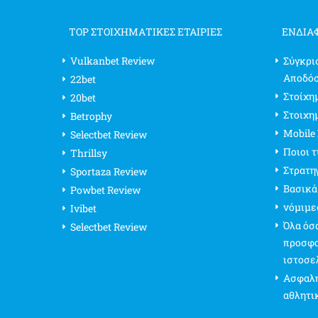
TOP ΣΤΟΙΧΗΜΑΤΙΚΕΣ ΕΤΑΙΡΙΕΣ
ΕΝΔΙΑ
Vulkanbet Review
Σύγκρι
Αποδό
22bet
Στοίχημ
20bet
Στοιχη
Betrophy
Mobile
Selectbet Review
Ποιοι 
Thrillsy
Στρατη
Sportaza Review
Βασικά
Powbet Review
νόμιμε
Ivibet
Όλα όσα
Selectbet Review
προσφο
ιστοσε
Ασφαλή
αθλητι