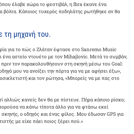
 όπου έλαβε χώρα το φεστιβάλ, η Ibra έκανε ένα
ια βόλτα. Κάποιος τυχερός ποδηλάτης ρωτήθηκε αν θα
.
ε τη μηχανή του.
ορία για το πώς ο Ζλάταν έφτασε στο Sanremo Music
ι ένα αστείο ντουέτο με τον Mihajlovic. Μετά το συμβάν,
ν πριν τον παρακολουθήσουν στη σκηνή μέσω του Goal:
δηγό μου να ανοίξει την πόρτα για να με αφήσει έξω»,
οσικλετιστή και τον ρώτησα, «Μπορείς να με πας στο
τί αλλιώς κανείς δεν θα με πίστευε. Πήρα κάποιο ρίσκο;
μπορούσα να κάνω τίποτα άλλο για να φτάσω εκεί
σκηνής, ο οδηγός και ένας φίλος. Μου έδωσαν GPS για
ιστής με είχε πάει ποιος ξέρει πού.»