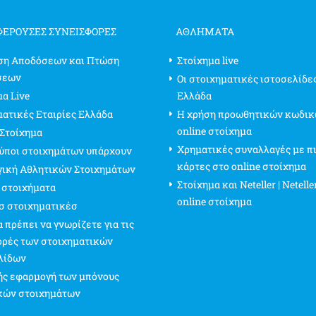
ΦΈΡΟΥΣΕΣ ΣΥΝΕΙΣΦΟΡΈΣ
ΑΘΛΗΜΑΤΑ
ση Αποδόσεων και Πτώση
Στοίχημα live
σεων
Οι στοιχηματικές ιστοσελίδε
α Live
Ελλάδα
ματικές Εταιρίες Ελλάδα
Η χρήση προωθητικών κωδικ
online στοίχημα
 Στοίχημα
Χρηματικές συναλλαγές με π
τύποι στοιχημάτων υπάρχουν
κάρτες στο online στοίχημα
γική Αθλητικών Στοιχημάτων
Στοίχημα και Neteller | Netelle
 στοιχήματα
online στοίχημα
σ στοιχηματικέσ
 πρέπει να γνωρίζετε για τις
ρές των στοιχηματικών
λίδων
ς εφαρμογή των μπόνους
κών στοιχημάτων