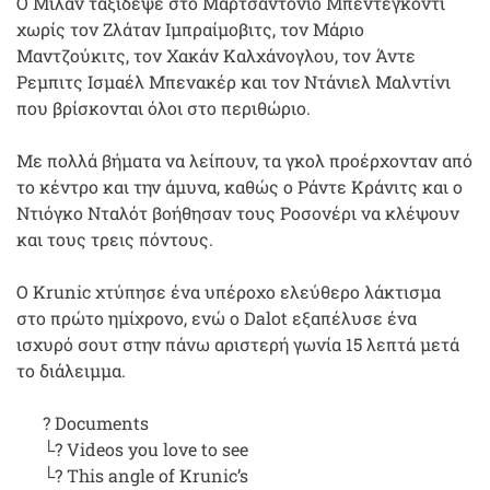
Ο Μίλαν ταξίδεψε στο Μαρτσαντόνιο Μπεντεγκόντι
χωρίς τον Ζλάταν Ιμπραίμοβιτς, τον Μάριο
Μαντζούκιτς, τον Χακάν Καλχάνογλου, τον Άντε
Ρεμπιτς Ισμαέλ Μπενακέρ και τον Ντάνιελ Μαλντίνι
που βρίσκονται όλοι στο περιθώριο.
Με πολλά βήματα να λείπουν, τα γκολ προέρχονταν από
το κέντρο και την άμυνα, καθώς ο Ράντε Κράνιτς και ο
Ντιόγκο Νταλότ βοήθησαν τους Ροσονέρι να κλέψουν
και τους τρεις πόντους.
Ο Krunic χτύπησε ένα υπέροχο ελεύθερο λάκτισμα
στο πρώτο ημίχρονο, ενώ ο Dalot εξαπέλυσε ένα
ισχυρό σουτ στην πάνω αριστερή γωνία 15 λεπτά μετά
το διάλειμμα.
? Documents
└? Videos you love to see
└? This angle of Krunic’s