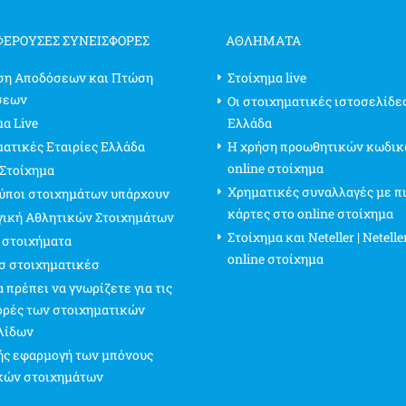
ΦΈΡΟΥΣΕΣ ΣΥΝΕΙΣΦΟΡΈΣ
ΑΘΛΗΜΑΤΑ
ση Αποδόσεων και Πτώση
Στοίχημα live
σεων
Οι στοιχηματικές ιστοσελίδε
α Live
Ελλάδα
ματικές Εταιρίες Ελλάδα
Η χρήση προωθητικών κωδικ
online στοίχημα
 Στοίχημα
Χρηματικές συναλλαγές με π
τύποι στοιχημάτων υπάρχουν
κάρτες στο online στοίχημα
γική Αθλητικών Στοιχημάτων
Στοίχημα και Neteller | Netelle
 στοιχήματα
online στοίχημα
σ στοιχηματικέσ
 πρέπει να γνωρίζετε για τις
ρές των στοιχηματικών
λίδων
ς εφαρμογή των μπόνους
κών στοιχημάτων