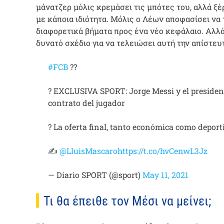
μάνατζερ μόλις κρεμάσει τις μπότες του, αλλά ξέρ
με κάποια ιδιότητα. Μόλις ο Λέων αποφασίσει να 
διαφορετικά βήματα προς ένα νέο κεφάλαιο. Αλλά 
δυνατό σχέδιο για να τελειώσει αυτή την απίστευ
#FCB
??
? EXCLUSIVA SPORT: Jorge Messi y el president
contrato del jugador
? La oferta final, tanto económica como deporti
✍️
@LluisMascaro
https://t.co/hvCenwL3Jz
— Diario SPORT (@sport)
May 11, 2021
Τι θα έπειθε τον Μέσι να μείνει;