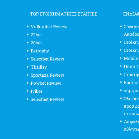
TOP ΣΤΟΙΧΗΜΑΤΙΚΕΣ ΕΤΑΙΡΙΕΣ
ΕΝΔΙΑ
Vulkanbet Review
Σύγκρι
Αποδό
22bet
Στοίχημ
20bet
Στοιχη
Betrophy
Mobile
Selectbet Review
Ποιοι 
Thrillsy
Στρατη
Sportaza Review
Βασικά
Powbet Review
νόμιμε
Ivibet
Όλα όσα
Selectbet Review
προσφο
ιστοσε
Ασφαλή
αθλητι