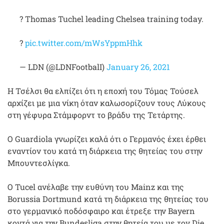
? Thomas Tuchel leading Chelsea training today.
?
pic.twitter.com/mWsYppmHhk
— LDN (@LDNFootbalI)
January 26, 2021
Η Τσέλσι θα ελπίζει ότι η εποχή του Τόμας Τούσελ
αρχίζει με μια νίκη όταν καλωσορίζουν τους Λύκους
στη γέφυρα Στάμφορντ το βράδυ της Τετάρτης.
Ο Guardiola γνωρίζει καλά ότι ο Γερμανός έχει έρθει
εναντίον του κατά τη διάρκεια της θητείας του στην
Μπουντεσλίγκα.
Ο Tucel ανέλαβε την ευθύνη του Mainz και της
Borussia Dortmund κατά τη διάρκεια της θητείας του
στο γερμανικό ποδόσφαιρο και έτρεξε την Bayern
κοντά για την Bundesliga στην θητεία του με τον Die