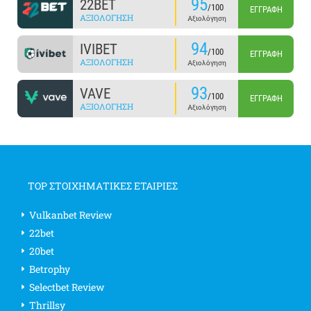
95
22BET
/100
ΕΓΓΡΑΦΉ
ΑΞΙΟΛΌΓΗΣΗ
Αξιολόγηση
94
IVIBET
/100
ΕΓΓΡΑΦΉ
ΑΞΙΟΛΌΓΗΣΗ
Αξιολόγηση
93
VAVE
/100
ΕΓΓΡΑΦΉ
ΑΞΙΟΛΌΓΗΣΗ
Αξιολόγηση
TOP ΣΤΟΙΧΗΜΑΤΙΚΕΣ ΕΤΑΙΡΙΕΣ
Vulkanbet Review
22bet
20bet
Betrophy
Selectbet Review
Thrillsy