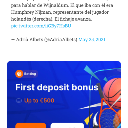
para hablar de Wijnaldum. El que iba con él era
Humphrey Nijman, representante del jugador
holandés (derecha). El fichaje avanza.
pic.twitter.com/liGBy7HsBU
— Adrià Albets (@AdriaAlbets)
May 25, 2021