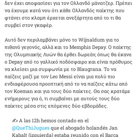
δεν έχει αποφασίσει για τον Ολλανδό μάνατζερ. Πρέπει
να έχουμε κατά νου ότι κάθε Ολλανδός παίκτης που
φτάνει στο κλαμπ έρχεται ανεξάρτητα από το τι θα
συμβεί στον γκαφέρ.
Αυτό δεν περιλαμβάνει μόνο το Wijnaldum για το
πιθανό γεγονός, αλλά και το Memphis Depay. Ο παίκτης
της Ολυμπιακής Λυών θα έρθει δωρεάν, όπως θα έκανε
ο Depay από το γαλλικό ποδόσφαιρο και είναι πρόθυμος
να κλείσει μια συμφωνία με το Blaugrana. Το να
παίζεις μαζί με τον Leo Messi είναι μια πολύ πιο
ενδιαφέρουσα προοπτική από το να παίζεις κάτω από
τον Koeman και για τους δύο παίκτες. Θα σας κρατάμε
ενήμερους για ό, τι συμβαίνει με αυτούς τους δύο
παίκτες μέσα στις επόμενες δύο εβδομάδες.
✍️ A las 12h hemos contado en el
@QueThiJugues
que el abogado holandés Jan
Kabalt (izquierda) estaba reunido con el Barça