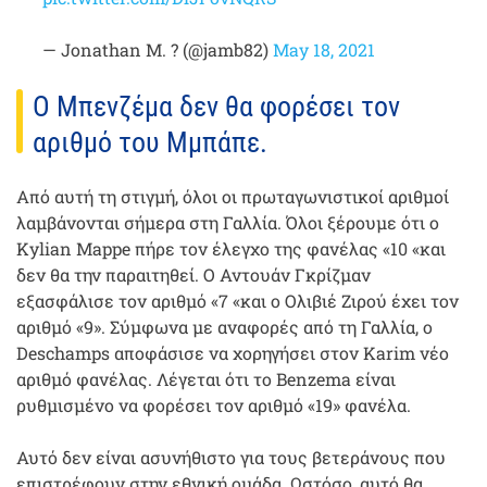
— Jonathan M. ? (@jamb82)
May 18, 2021
Ο Μπενζέμα δεν θα φορέσει τον
αριθμό του Μμπάπε.
Από αυτή τη στιγμή, όλοι οι πρωταγωνιστικοί αριθμοί
λαμβάνονται σήμερα στη Γαλλία. Όλοι ξέρουμε ότι ο
Kylian Mappe πήρε τον έλεγχο της φανέλας «10 «και
δεν θα την παραιτηθεί. Ο Αντουάν Γκρίζμαν
εξασφάλισε τον αριθμό «7 «και ο Ολιβιέ Ζιρού έχει τον
αριθμό «9». Σύμφωνα με αναφορές από τη Γαλλία, ο
Deschamps αποφάσισε να χορηγήσει στον Karim νέο
αριθμό φανέλας. Λέγεται ότι το Benzema είναι
ρυθμισμένο να φορέσει τον αριθμό «19» φανέλα.
Αυτό δεν είναι ασυνήθιστο για τους βετεράνους που
επιστρέφουν στην εθνική ομάδα. Ωστόσο, αυτό θα