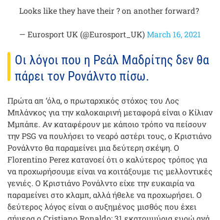
Looks like they have their ? on another forward?
— Eurosport UK (@Eurosport_UK)
March 16, 2021
Οι λόγοι που η Ρεάλ Μαδρίτης δεν θα
πάρει τον Ρονάλντο πίσω.
Πρώτα απ ‘όλα, ο πρωταρχικός στόχος του Λος
Μπλάνκος για την καλοκαιρινή μεταφορά είναι ο Κίλιαν
Μμπάπε. Αν καταφέρουν με κάποιο τρόπο να πείσουν
την PSG να πουλήσει το νεαρό αστέρι τους, ο Κριστιάνο
Ρονάλντο θα παραμείνει μια δεύτερη σκέψη. Ο
Florentino Perez κατανοεί ότι ο καλύτερος τρόπος για
να προχωρήσουμε είναι να κοιτάξουμε τις μελλοντικές
γενιές. Ο Κριστιάνο Ρονάλντο είχε την ευκαιρία να
παραμείνει στο κλαμπ, αλλά ήθελε να προχωρήσει. Ο
δεύτερος λόγος είναι ο αυξημένος μισθός που έχει
σήμερα ο Cristiano Ronaldo: 31 εκατομμύρια ευρώ ανά