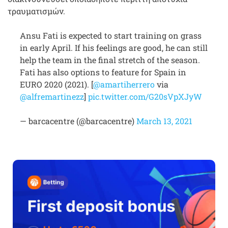
τραυματισμών.
Ansu Fati is expected to start training on grass
in early April. If his feelings are good, he can still
help the team in the final stretch of the season.
Fati has also options to feature for Spain in
EURO 2020 (2021). [
@amartiherrero
via
@alfremartinezz
]
pic.twitter.com/G20sVpXJyW
— barcacentre (@barcacentre)
March 13, 2021