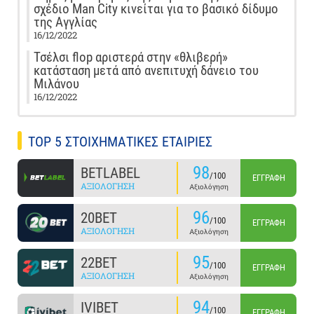
σχέδιο Man City κινείται για το βασικό δίδυμο
της Αγγλίας
16/12/2022
Τσέλσι flop αριστερά στην «θλιβερή»
κατάσταση μετά από ανεπιτυχή δάνειο του
Μιλάνου
16/12/2022
TOP 5 ΣΤΟΙΧΗΜΑΤΙΚΕΣ ΕΤΑΙΡΙΕΣ
98
BETLABEL
/100
ΕΓΓΡΑΦΉ
ΑΞΙΟΛΌΓΗΣΗ
Αξιολόγηση
96
20BET
/100
ΕΓΓΡΑΦΉ
ΑΞΙΟΛΌΓΗΣΗ
Αξιολόγηση
95
22BET
/100
ΕΓΓΡΑΦΉ
ΑΞΙΟΛΌΓΗΣΗ
Αξιολόγηση
94
IVIBET
/100
ΕΓΓΡΑΦΉ